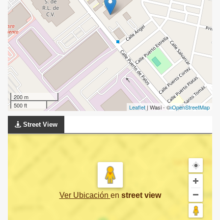
200 m
500 ft
Leaflet
| Wasi - ©
OpenStreetMap
Street View
Ver Ubicación
en
street view