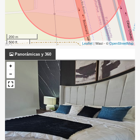
200 m
500 ft
Leaflet
| Wasi - ©
OpenStreetMap
Panorámicas y 360