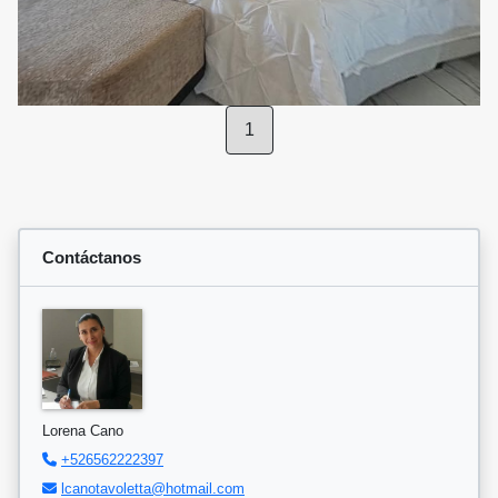
1
Contáctanos
Lorena Cano
+526562222397
lcanotavoletta@hotmail.com