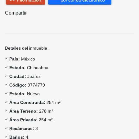
Compartir
Detalles del inmueble :
País:
México
Estado:
Chihuahua
Ciudad:
Juárez
Código:
9774779
Estado:
Nuevo
Área Construida:
254 m²
Área Terreno:
278 m²
Área Privada:
254 m²
Recámaras:
3
Baños:
4