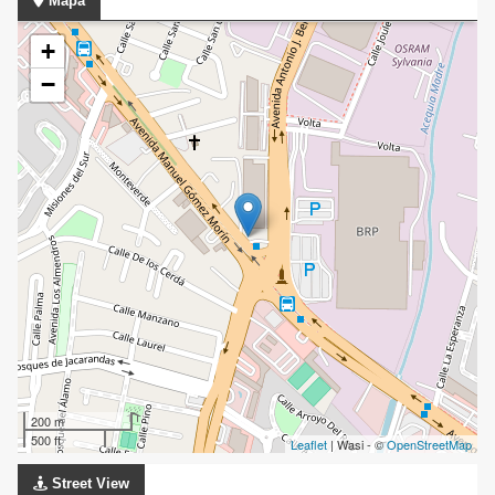
Mapa
+
−
200 m
500 ft
Leaflet
| Wasi - ©
OpenStreetMap
Street View