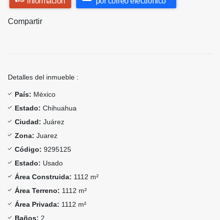
información
por correo electrónico
Compartir
Detalles del inmueble :
País:
México
Estado:
Chihuahua
Ciudad:
Juárez
Zona:
Juarez
Código:
9295125
Estado:
Usado
Área Construida:
1112 m²
Área Terreno:
1112 m²
Área Privada:
1112 m²
Baños:
2