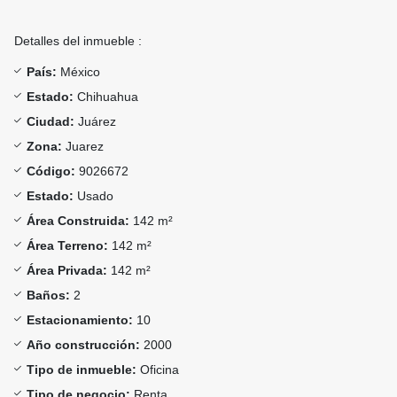
Detalles del inmueble :
País:
México
Estado:
Chihuahua
Ciudad:
Juárez
Zona:
Juarez
Código:
9026672
Estado:
Usado
Área Construida:
142 m²
Área Terreno:
142 m²
Área Privada:
142 m²
Baños:
2
Estacionamiento:
10
Año construcción:
2000
Tipo de inmueble:
Oficina
Tipo de negocio:
Renta