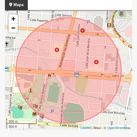
Mapa
+
−
200 m
500 ft
Leaflet
| Wasi - ©
OpenStreetMap