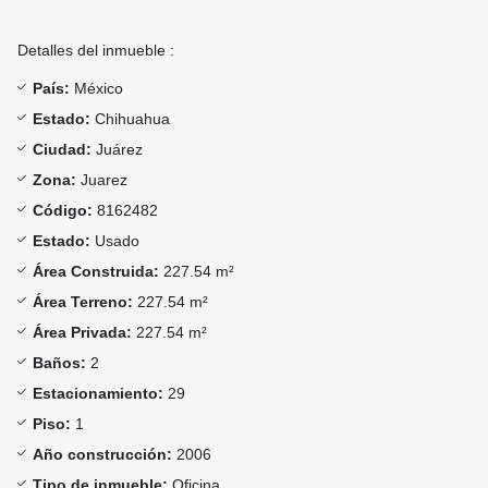
Detalles del inmueble :
País:
México
Estado:
Chihuahua
Ciudad:
Juárez
Zona:
Juarez
Código:
8162482
Estado:
Usado
Área Construida:
227.54 m²
Área Terreno:
227.54 m²
Área Privada:
227.54 m²
Baños:
2
Estacionamiento:
29
Piso:
1
Año construcción:
2006
Tipo de inmueble:
Oficina