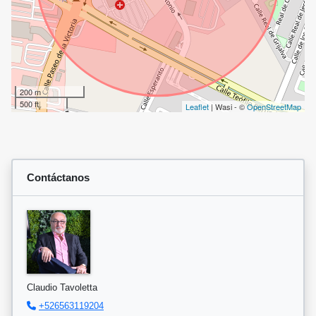
200 m
500 ft
Leaflet
| Wasi - ©
OpenStreetMap
Contáctanos
Claudio Tavoletta
+526563119204