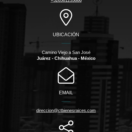
+526561255666
UBICACIÓN
Camino Viejo a San José
Juárez - Chihuahua - México
EMAIL
direccion@ctbienesraices.com