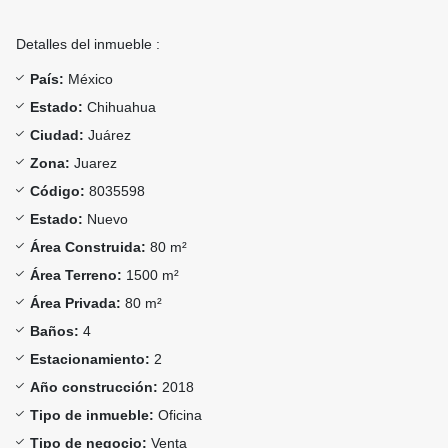
Detalles del inmueble :
País:
México
Estado:
Chihuahua
Ciudad:
Juárez
Zona:
Juarez
Código:
8035598
Estado:
Nuevo
Área Construida:
80 m²
Área Terreno:
1500 m²
Área Privada:
80 m²
Baños:
4
Estacionamiento:
2
Año construcción:
2018
Tipo de inmueble:
Oficina
Tipo de negocio:
Venta