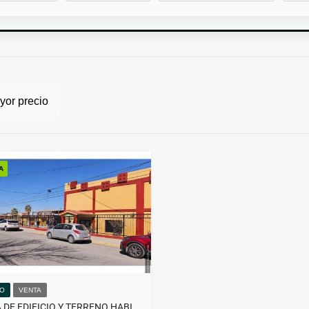
or precio
A
IO
VENTA
"VENTA DE EDIFICIO Y TERRENO HABITACIONAL EN CD. JUÁREZ, CHIH."