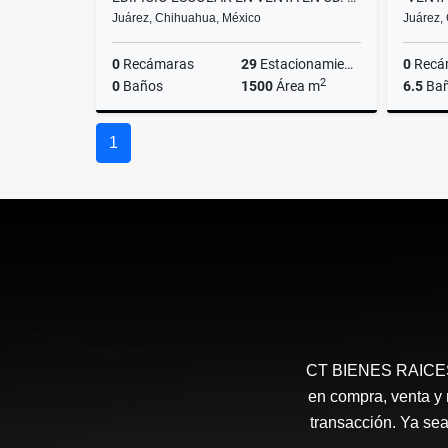
Juárez, Chihuahua, México
Juárez,
0
Recámaras
29
Estacionamiento
0
Recá
2
0
Baños
1500
Área m
6.5
Ba
Venta
1
US$3,000,000
CT BIENES RAICES H
en compra, venta y 
transacción. Ya sea