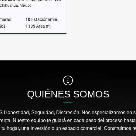
 Chihuahua, México
maras
10
Estacionamiento
2
ños
1135
Área m
Venta
US$1,500,000
QUIÉNES SOMOS
onestidad, Seguridad, Discreción. Nos especializamos en so
renta. Nuestro equipo te guiará en cada paso del proceso hasta l
 tu hogar, una inversión o un espacio comercial. Construimos 