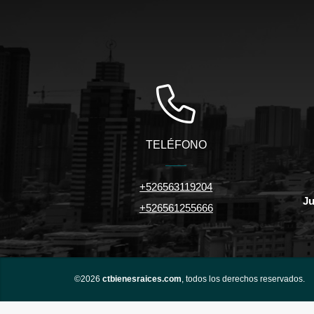
TELÉFONO
+526563119204
Ju
+526561255666
©2026
ctbienesraices.com
, todos los derechos reservados.