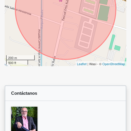
200 m
500 ft
Leaflet
| Wasi - ©
OpenStreetMap
Contáctanos