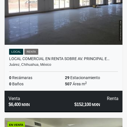
LOCAL
RENTA
LOCAL COMERCIAL EN RENTA SOBRE AV. PRINCIPAL E…
Juárez, Chihuahua, México
0
Recámaras
29
Estacionamiento
2
0
Baños
507
Área m
Venta
Renta
$6,400
$152,100
MXN
MXN
EN VENTA