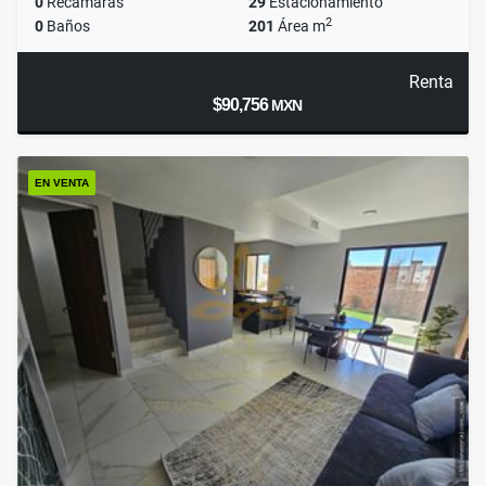
0
Recámaras
29
Estacionamiento
2
0
Baños
201
Área m
Renta
$90,756
MXN
EN VENTA