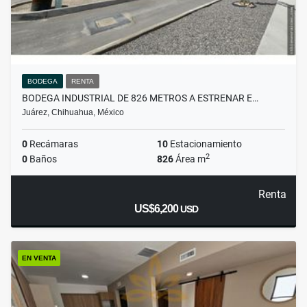
BODEGA
RENTA
BODEGA INDUSTRIAL DE 826 METROS A ESTRENAR E…
Juárez, Chihuahua, México
0
Recámaras
10
Estacionamiento
2
0
Baños
826
Área m
Renta
US$6,200
USD
EN VENTA