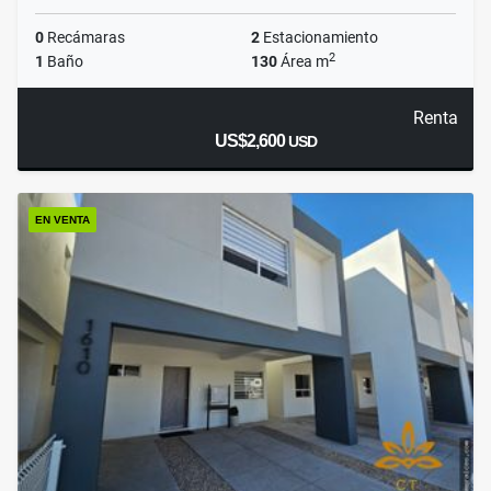
0
Recámaras
2
Estacionamiento
2
1
Baño
130
Área m
Renta
US$2,600
USD
EN VENTA