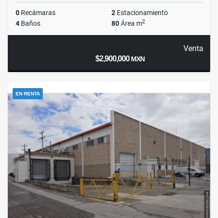
0
Recámaras
2
Estacionamiento
2
4
Baños
80
Área m
Venta
$2,900,000
MXN
EN RENTA