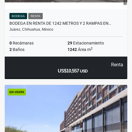
BODEGA
RENTA
BODEGA EN RENTA DE 1242 METROS Y 2 RAMPAS EN…
Juárez, Chihuahua, México
0
Recámaras
29
Estacionamiento
2
2
Baños
1242
Área m
Renta
US$10,557
USD
EN VENTA