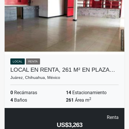
LOCAL
RENTA
LOCAL EN RENTA, 261 M² EN PLAZA…
Juárez, Chihuahua, México
0
Recámaras
14
Estacionamiento
2
4
Baños
261
Área m
Renta
US$3,263