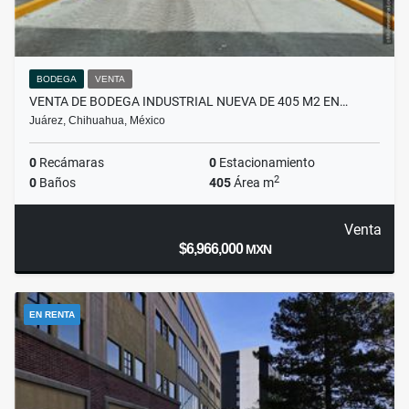
BODEGA
VENTA
VENTA DE BODEGA INDUSTRIAL NUEVA DE 405 M2 EN…
Juárez, Chihuahua, México
0
Recámaras
0
Estacionamiento
2
0
Baños
405
Área m
Venta
$6,966,000
MXN
EN RENTA