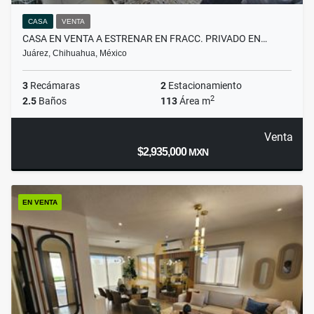
CASA
VENTA
CASA EN VENTA A ESTRENAR EN FRACC. PRIVADO EN…
Juárez, Chihuahua, México
3
Recámaras
2
Estacionamiento
2
2.5
Baños
113
Área m
Venta
$2,935,000
MXN
EN VENTA