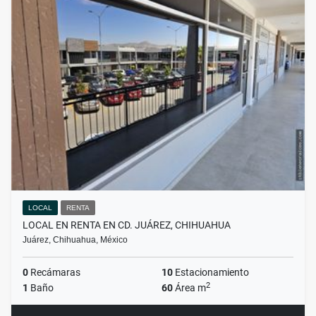
LOCAL
RENTA
LOCAL EN RENTA EN CD. JUÁREZ, CHIHUAHUA
Juárez, Chihuahua, México
0
Recámaras
10
Estacionamiento
2
1
Baño
60
Área m