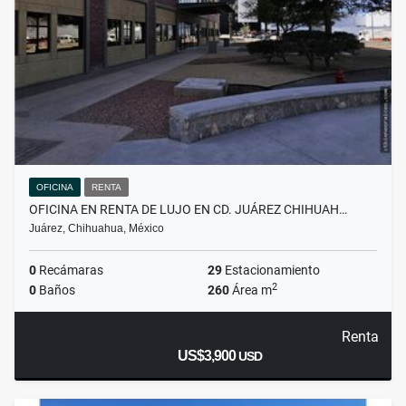
OFICINA
RENTA
OFICINA EN RENTA DE LUJO EN CD. JUÁREZ CHIHUAH…
Juárez, Chihuahua, México
0
Recámaras
29
Estacionamiento
2
0
Baños
260
Área m
Renta
US$3,900
USD