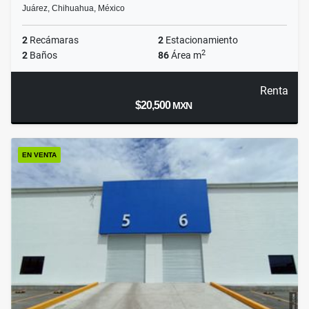
Juárez, Chihuahua, México
2
Recámaras
2
Estacionamiento
2
2
Baños
86
Área m
Renta
$20,500
MXN
EN VENTA