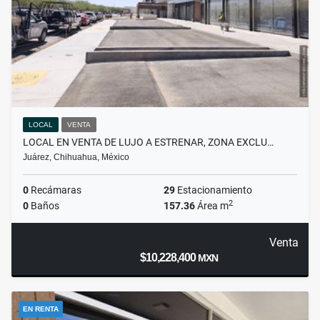
LOCAL
VENTA
LOCAL EN VENTA DE LUJO A ESTRENAR, ZONA EXCLU…
Juárez, Chihuahua, México
0
Recámaras
29
Estacionamiento
2
0
Baños
157.36
Área m
Venta
$10,228,400
MXN
EN RENTA