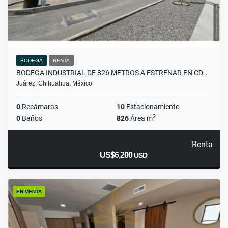
BODEGA
RENTA
BODEGA INDUSTRIAL DE 826 METROS A ESTRENAR EN CD…
Juárez, Chihuahua, México
0
Recámaras
10
Estacionamiento
2
0
Baños
826
Área m
Renta
US$6,200
USD
EN VENTA