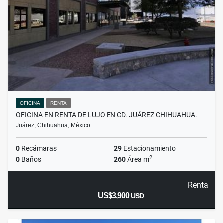
OFICINA
RENTA
OFICINA EN RENTA DE LUJO EN CD. JUÁREZ CHIHUAHUA.
Juárez, Chihuahua, México
0
Recámaras
29
Estacionamiento
2
0
Baños
260
Área m
Renta
US$3,900
USD