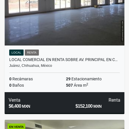
LOCAL
RENTA
LOCAL COMERCIAL EN RENTA SOBRE AV. PRINCIPAL EN C…
Juárez, Chihuahua, México
0
Recámaras
29
Estacionamiento
2
0
Baños
507
Área m
Venta
Renta
$6,400
$152,100
MXN
MXN
EN VENTA