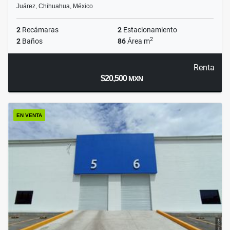
Juárez, Chihuahua, México
2
Recámaras
2
Estacionamiento
2
2
Baños
86
Área m
Renta
$20,500
MXN
EN VENTA