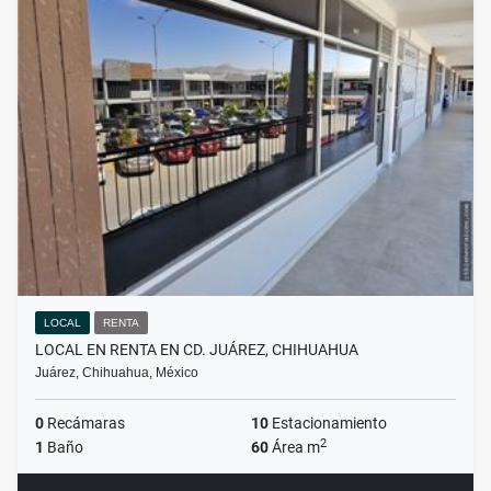
LOCAL
RENTA
LOCAL EN RENTA EN CD. JUÁREZ, CHIHUAHUA
Juárez, Chihuahua, México
0
Recámaras
10
Estacionamiento
2
1
Baño
60
Área m