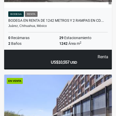
BODEGA
RENTA
BODEGA EN RENTA DE 1242 METROS Y 2 RAMPAS EN CD.…
Juárez, Chihuahua, México
0
Recámaras
29
Estacionamiento
2
2
Baños
1242
Área m
Renta
US$10,557
USD
EN VENTA