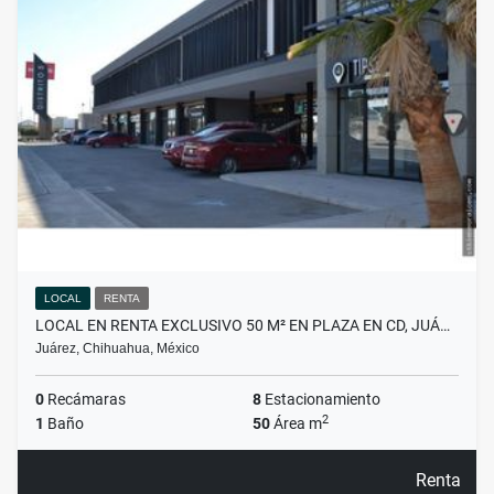
LOCAL
RENTA
LOCAL EN RENTA EXCLUSIVO 50 M² EN PLAZA EN CD, JUÁ…
Juárez, Chihuahua, México
0
Recámaras
8
Estacionamiento
2
1
Baño
50
Área m
Renta