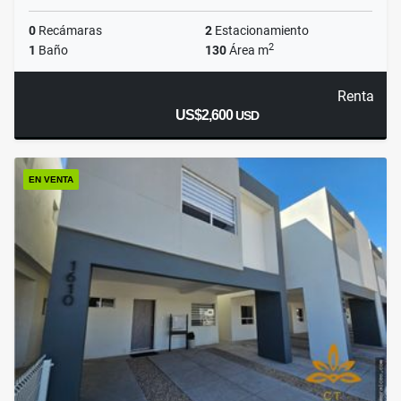
0
Recámaras
2
Estacionamiento
2
1
Baño
130
Área m
Renta
US$2,600
USD
EN VENTA