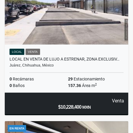
LOCAL
VENTA
LOCAL EN VENTA DE LUJO A ESTRENAR, ZONA EXCLUSIV…
Juárez, Chihuahua, México
0
Recámaras
29
Estacionamiento
2
0
Baños
157.36
Área m
Venta
$10,228,400
MXN
EN RENTA