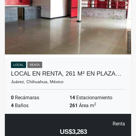
LOCAL
RENTA
LOCAL EN RENTA, 261 M² EN PLAZA…
Juárez, Chihuahua, México
0
Recámaras
14
Estacionamiento
2
4
Baños
261
Área m
Renta
US$3,263