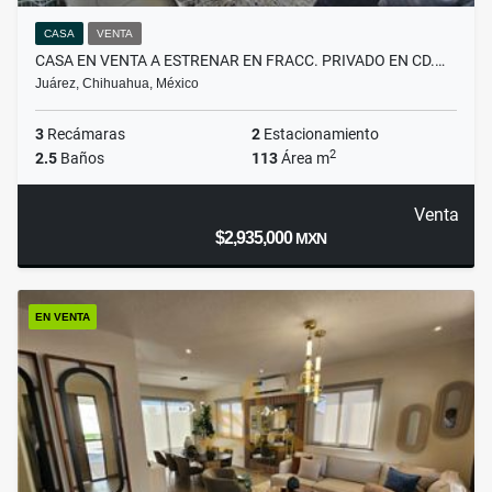
CASA
VENTA
CASA EN VENTA A ESTRENAR EN FRACC. PRIVADO EN CD.…
Juárez, Chihuahua, México
3
Recámaras
2
Estacionamiento
2
2.5
Baños
113
Área m
Venta
$2,935,000
MXN
EN VENTA