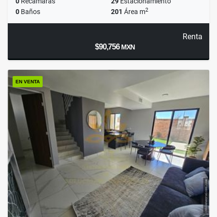
0
Recámaras
29
Estacionamiento
2
0
Baños
201
Área m
Renta
$90,756
MXN
EN VENTA