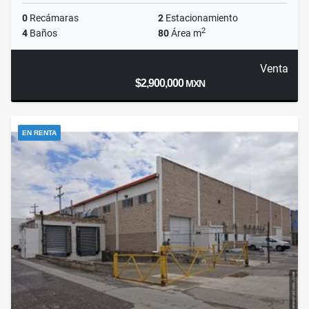
0
Recámaras
2
Estacionamiento
2
4
Baños
80
Área m
Venta
$2,900,000
MXN
EN RENTA