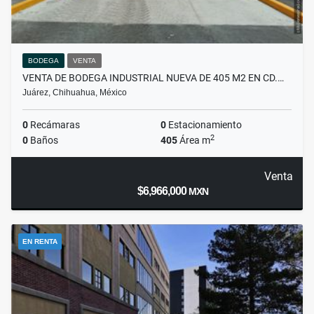
BODEGA
VENTA
VENTA DE BODEGA INDUSTRIAL NUEVA DE 405 M2 EN CD.…
Juárez, Chihuahua, México
0
Recámaras
0
Estacionamiento
2
0
Baños
405
Área m
Venta
$6,966,000
MXN
EN RENTA