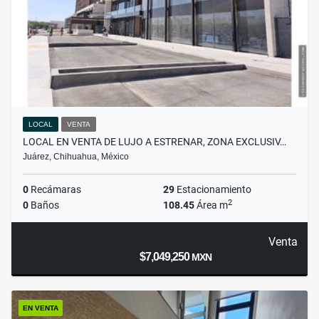
LOCAL
VENTA
LOCAL EN VENTA DE LUJO A ESTRENAR, ZONA EXCLUSIV…
Juárez, Chihuahua, México
0
Recámaras
29
Estacionamiento
2
0
Baños
108.45
Área m
Venta
$7,049,250
MXN
EN VENTA