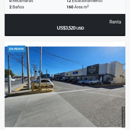
0
Recámaras
12
Estacionamiento
2
2
Baños
160
Área m
Renta
US$3,520
USD
EN RENTA