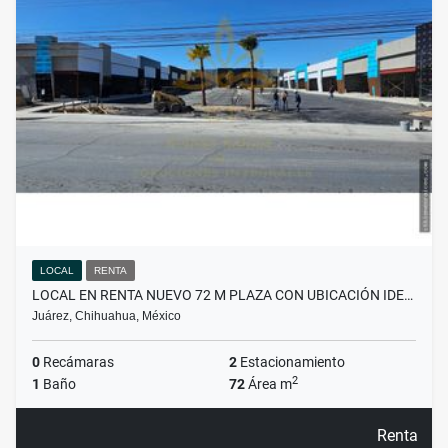
LOCAL
RENTA
LOCAL EN RENTA NUEVO 72 M PLAZA CON UBICACIÓN IDE…
Juárez, Chihuahua, México
0
Recámaras
2
Estacionamiento
2
1
Baño
72
Área m
Renta