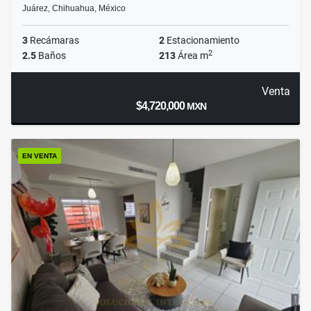
Juárez, Chihuahua, México
3
Recámaras
2
Estacionamiento
2
2.5
Baños
213
Área m
Venta
$4,720,000
MXN
EN VENTA