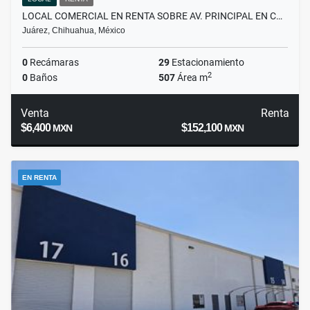
LOCAL COMERCIAL EN RENTA SOBRE AV. PRINCIPAL EN C…
Juárez, Chihuahua, México
0
Recámaras
29
Estacionamiento
2
0
Baños
507
Área m
Venta
Renta
$6,400
$152,100
MXN
MXN
EN RENTA