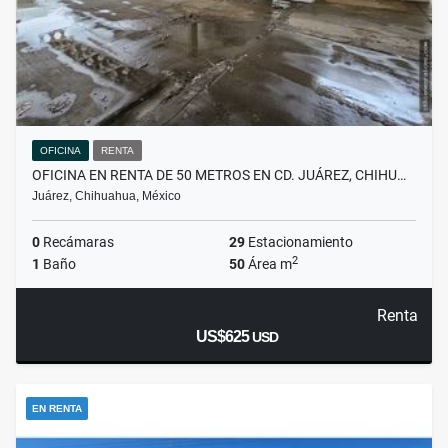
OFICINA
RENTA
OFICINA EN RENTA DE 50 METROS EN CD. JUÁREZ, CHIHU…
Juárez, Chihuahua, México
0
Recámaras
29
Estacionamiento
2
1
Baño
50
Área m
Renta
US$625
USD
EN RENTA