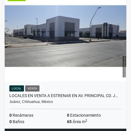
LOCAL
VENTA
LOCALES EN VENTA A ESTRENAR EN AV. PRINCIPAL CD. J…
Juárez, Chihuahua, México
0
Recámaras
0
Estacionamiento
2
0
Baños
65
Área m