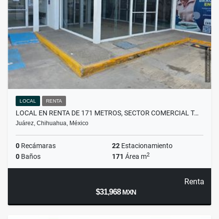
LOCAL
RENTA
LOCAL EN RENTA DE 171 METROS, SECTOR COMERCIAL T…
Juárez, Chihuahua, México
0
Recámaras
22
Estacionamiento
2
0
Baños
171
Área m
Renta
$31,968
MXN