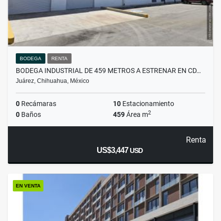
BODEGA
RENTA
BODEGA INDUSTRIAL DE 459 METROS A ESTRENAR EN CD…
Juárez, Chihuahua, México
0
Recámaras
10
Estacionamiento
2
0
Baños
459
Área m
Renta
US$3,447
USD
EN VENTA