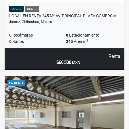
LOCAL
RENTA
LOCAL EN RENTA 245 M² AV. PRINCIPAL PLAZA COMERCIA…
Juárez, Chihuahua, México
0
Recámaras
8
Estacionamiento
2
0
Baños
245
Área m
Renta
$66,500
MXN
EN RENTA