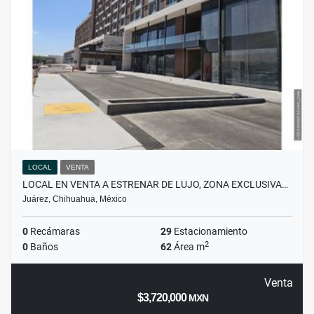
LOCAL
VENTA
LOCAL EN VENTA A ESTRENAR DE LUJO, ZONA EXCLUSIVA…
Juárez, Chihuahua, México
0
Recámaras
29
Estacionamiento
2
0
Baños
62
Área m
Venta
$3,720,000
MXN