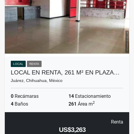
LOCAL
RENTA
LOCAL EN RENTA, 261 M² EN PLAZA…
Juárez, Chihuahua, México
0
Recámaras
14
Estacionamiento
2
4
Baños
261
Área m
Renta
US$3,263