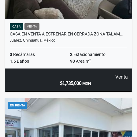
CASA
VENTA
CASA EN VENTA A ESTRENAR EN CERRADA ZONA TALAM…
Juárez, Chihuahua, México
3
Recámaras
2
Estacionamiento
2
1.5
Baños
90
Área m
Venta
$1,735,000
MXN
EN RENTA